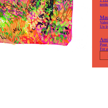
1 111
terri
Mau
Valen
Un li
Ami·
Pour 
For a