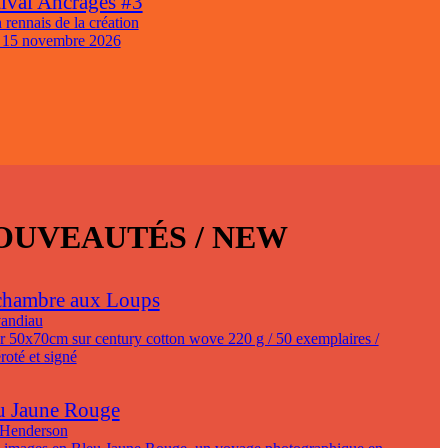
tival Ancrages #3
 rennais de la création
 15 novembre 2026
OUVEAUTÉS / NEW
chambre aux Loups
andiau
r 50x70cm sur century cotton wove 220 g / 50 exemplaires /
oté et signé
u Jaune Rouge
 Henderson