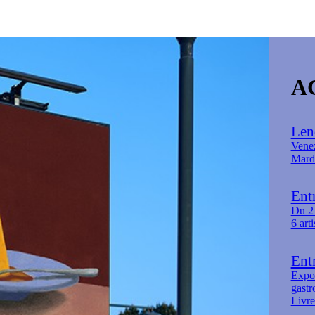
A
Lend
Venez
Mardi
Entr
Du 2 
6 art
Entr
Expos
gast
Livre