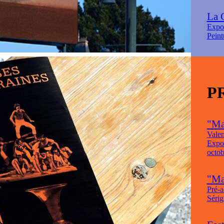
La 
Expo
Peint
P
"Ma
Valen
Expos
octob
"Mau
Pré-a
Sérig