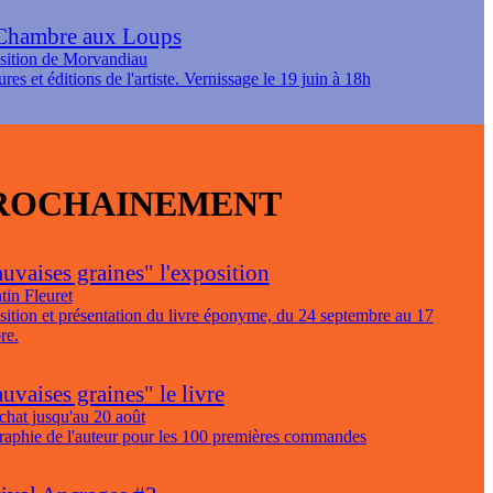
Chambre aux Loups
sition de Morvandiau
ures et éditions de l'artiste. Vernissage le 19 juin à 18h
ROCHAINEMENT
uvaises graines" l'exposition
tin Fleuret
ition et présentation du livre éponyme, du 24 septembre au 17
re.
vaises graines" le livre
chat jusqu'au 20 août
raphie de l'auteur pour les 100 premières commandes