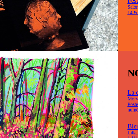
Fes
Salon
14 &
N
La 
Morv
Poste
numér
Ble
Julia