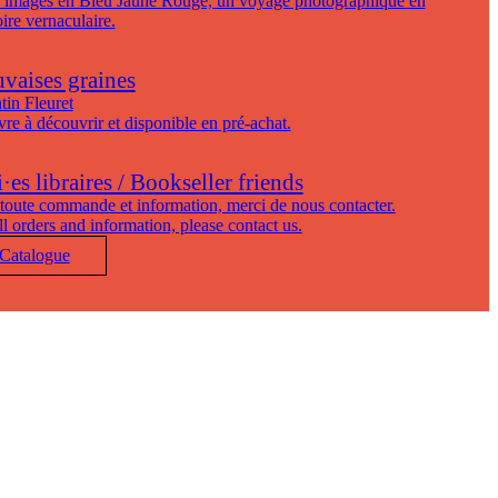
 images en Bleu Jaune Rouge, un voyage photographique en
toire vernaculaire.
vaises graines
tin Fleuret
vre à découvrir et disponible en pré-achat.
es libraires / Bookseller friends
toute commande et information, merci de nous contacter.
ll orders and information, please contact us.
Catalogue