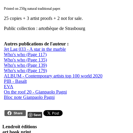
Printed on 250g natural traditional paper.
25 copies + 3 artist proofs + 2 not for sale.
Public collection : artothèque de Strasbourg
Autres publications de l'auteur :
Jet Lag 033 - A star in the marble
Who's who (Page 117)
Who's who (Page 135)
Who's who (Page 139)
Who's who (Page 179)
ALBUM - Contemporary artists top 100 world 2020
PIB - Basalt
EVA
On the roof 20 - Gianpaolo Pagni
Bloc note Gianpaolo Pagni
Share
Save
Lendroit éditions
art book print