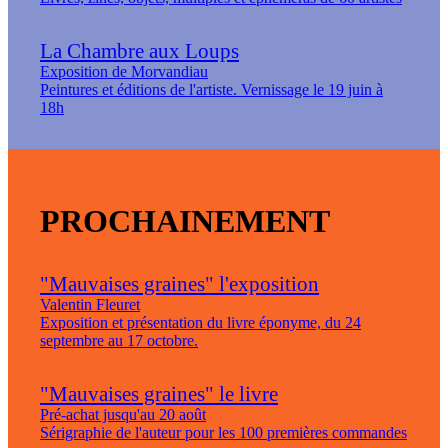
La Chambre aux Loups
Exposition de Morvandiau
Peintures et éditions de l'artiste. Vernissage le 19 juin à
18h
PROCHAINEMENT
"Mauvaises graines" l'exposition
Valentin Fleuret
Exposition et présentation du livre éponyme, du 24
septembre au 17 octobre.
"Mauvaises graines" le livre
Pré-achat jusqu'au 20 août
Sérigraphie de l'auteur pour les 100 premières commandes