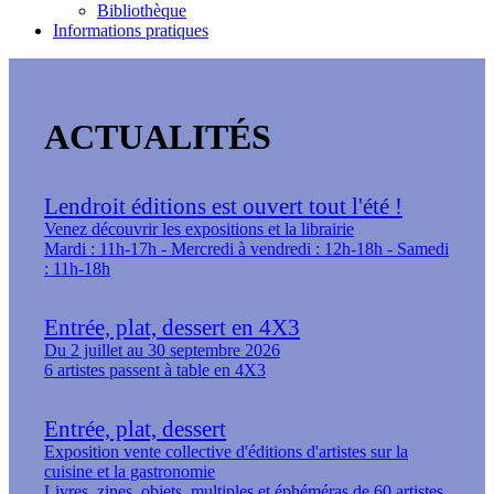
Bibliothèque
Informations pratiques
ACTUALITÉS
Lendroit éditions est ouvert tout l'été !
Venez découvrir les expositions et la librairie
Mardi : 11h-17h - Mercredi à vendredi : 12h-18h - Samedi
: 11h-18h
Entrée, plat, dessert en 4X3
Du 2 juillet au 30 septembre 2026
6 artistes passent à table en 4X3
Entrée, plat, dessert
Exposition vente collective d'éditions d'artistes sur la
cuisine et la gastronomie
Livres, zines, objets, multiples et éphéméras de 60 artistes