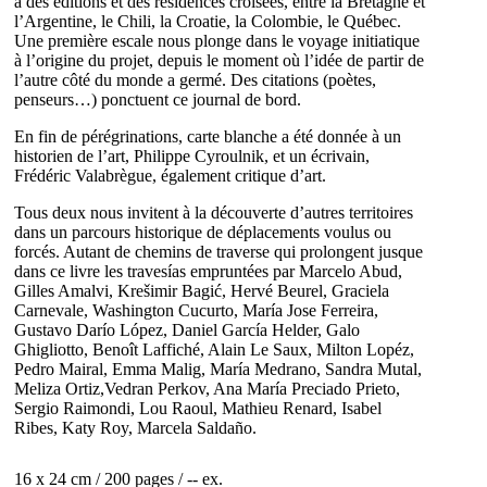
à des éditions et des résidences croisées, entre la Bretagne et
l’Argentine, le Chili, la Croatie, la Colombie, le Québec.
Une première escale nous plonge dans le voyage initiatique
à l’origine du projet, depuis le moment où l’idée de partir de
l’autre côté du monde a germé. Des citations (poètes,
penseurs…) ponctuent ce journal de bord.
En fin de pérégrinations, carte blanche a été donnée à un
historien de l’art, Philippe Cyroulnik, et un écrivain,
Frédéric Valabrègue, également critique d’art.
Tous deux nous invitent à la découverte d’autres territoires
dans un parcours historique de déplacements voulus ou
forcés. Autant de chemins de traverse qui prolongent jusque
dans ce livre les travesías empruntées par Marcelo Abud,
Gilles Amalvi, Krešimir Bagić, Hervé Beurel, Graciela
Carnevale, Washington Cucurto, María Jose Ferreira,
Gustavo Darío López, Daniel García Helder, Galo
Ghigliotto, Benoît Laffiché, Alain Le Saux, Milton Lopéz,
Pedro Mairal, Emma Malig, María Medrano, Sandra Mutal,
Meliza Ortiz,Vedran Perkov, Ana María Preciado Prieto,
Sergio Raimondi, Lou Raoul, Mathieu Renard, Isabel
Ribes, Katy Roy, Marcela Saldaño.
16 x 24 cm / 200 pages / -- ex.