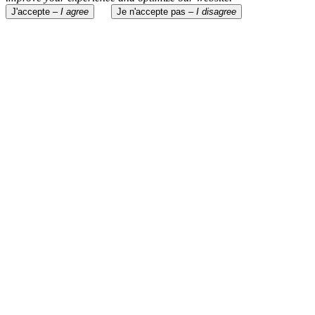
J'accepte –
I agree
Je n'accepte pas –
I disagree