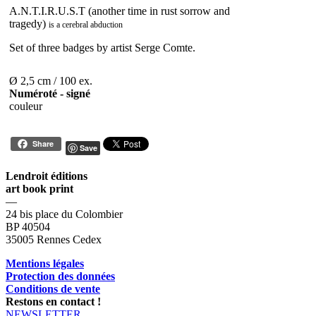
A.N.T.I.R.U.S.T (another time in rust sorrow and
tragedy)
is a cerebral abduction
Set of three badges by artist Serge Comte.
Ø 2,5 cm / 100 ex.
Numéroté - signé
couleur
Share
Save
Lendroit éditions
art book print
—
24 bis place du Colombier
BP 40504
35005 Rennes Cedex
Mentions légales
Protection des données
Conditions de vente
Restons en contact !
NEWSLETTER