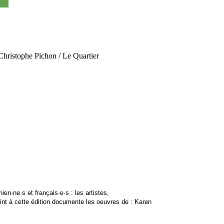
hristophe Pichon / Le Quartier
n·ne·s et français·e·s : les artistes, 
joint à cette édition documente les oeuvres de : Karen 