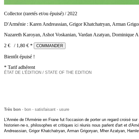
Collector (raretés et/ou épuisé) / 2022
D'Arménie : Karen Andreassian, Grigor Khatchatryan, Arman Grigo
Nazareth Karoyan, Ashot Voskanian, Vardan Azatyan, Dominique Ab
2 €
/
1,80
€ *
COMMANDER
Bientôt épuisé !
* Tarif adhérent
ÉTAT DE L'ÉDITION / STATE OF THE EDITION
Très bon
- bon - satisfaisant - usure
L'Année de l'Arménie en Frane fut l'occasion de porter un regard croisé sur u
historien·ne·s, philosophes et critiques ici réunis nous parlent d'art et d'A
Andreassian, Grigor Khatchatryan, Arman Grigoryan, Mher Azatyan, Haml