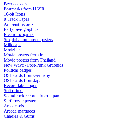
Beer coasters
Postmarks from USSR
16-bit Icons
8-Track Tapes
Ambiant records
Early rave graphics
Electronic games
Sexploitation movie posters
Milk caps
Modzines
Movie posters from Iran
Movie posters from Thailand
New Wave / Post-Punk Graphics
Political badges
QSL cards from Germany
QSL cards from Japan
Record label logos
Soft drinks
Soundtrack records from Japan
Surf movie posters
Arcade ads
Arcade marquees
Candies & Gums