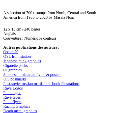
A selection of 700+ stamps from North, Central and South
America from 1930 to 2020 by Masala Noir.
12 x 13 cm / 240 pages
Anglais
Couverture : Numérique couleurs
Autres publications des auteurs :
Osaka 70
QSL from station
Japanese punk graphics
Cigarette packs
Oi graphics
Japanese proletarian flyers & posters
UK postmarks
Post-soviet russian martial arts book illustrations
Rave Logos
Punk logos
Rave tapes
Punk flyers
Racing Graphics
Death metal graphics