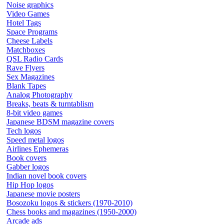
Noise graphics
Video Games
Hotel Tags
Space Programs
Cheese Labels
Matchboxes
QSL Radio Cards
Rave Flyers
Sex Magazines
Blank Tapes
Analog Photography
Breaks, beats & turntablism
8-bit video games
Japanese BDSM magazine covers
Tech logos
Speed metal logos
Airlines Ephemeras
Book covers
Gabber logos
Indian novel book covers
Hip Hop logos
Japanese movie posters
Bosozoku logos & stickers (1970-2010)
Chess books and magazines (1950-2000)
Arcade ads