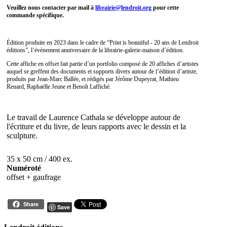
Veuillez nous contacter par mail à
librairie@lendroit.org
pour cette
commande spécifique.
Édition produite en 2023 dans le cadre de “Print is beautiful - 20 ans de Lendroit
éditions”, l’événement anniversaire de la librairie-galerie-maison d’édition.
Cette affiche en offset fait partie d’un portfolio composé de 20 affiches d’artistes
auquel se greffent des documents et supports divers autour de l’édition d’artiste,
produits par Jean-Marc Ballée, et rédigés par Jérôme Dupeyrat, Mathieu
Renard, Raphaëlle Jeune et Benoît Laffiché.
Le travail de Laurence Cathala se développe autour de
l'écriture et du livre, de leurs rapports avec le dessin et la
sculpture.
35 x 50 cm / 400 ex.
Numéroté
offset + gaufrage
Share
Save