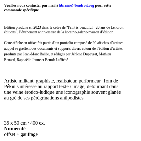
Veuillez nous contacter par mail à
librairie@lendroit.org
pour cette
commande spécifique.
Édition produite en 2023 dans le cadre de “Print is beautiful - 20 ans de Lendroit
éditions”, l’événement anniversaire de la librairie-galerie-maison d’édition.
Cette affiche en offset fait partie d’un portfolio composé de 20 affiches d’artistes
auquel se greffent des documents et supports divers autour de l’édition d’artiste,
produits par Jean-Marc Ballée, et rédigés par Jérôme Dupeyrat, Mathieu
Renard, Raphaëlle Jeune et Benoît Laffiché.
Artiste militant, graphiste, réalisateur, performeur, Tom de
Pékin s'intéresse au rapport texte / image, détournant dans
une veine érotico-ludique une iconographie souvent glanée
au gré de ses pérégrinations antipodistes.
35 x 50 cm / 400 ex.
Numéroté
offset + gaufrage