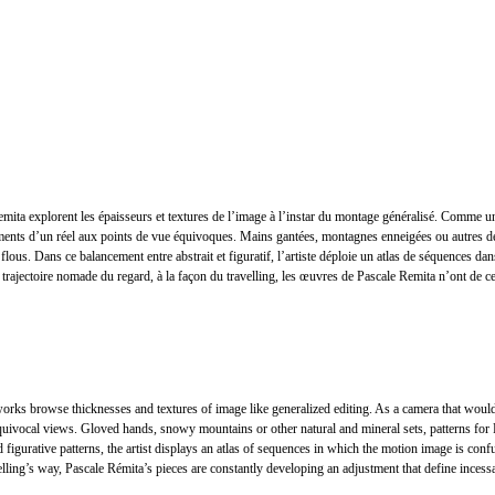
mita explorent les épaisseurs et textures de l’image à l’instar du montage généralisé. Comme un
gments d’un réel aux points de vue équivoques. Mains gantées, montagnes enneigées ou autres dé
 flous. Dans ce balancement entre abstrait et figuratif, l’artiste déploie un atlas de séquences 
ir et trajectoire nomade du regard, à la façon du travelling, les œuvres de Pascale Remita n’ont de
works browse thicknesses and textures of image like generalized editing. As a camera that woul
ivocal views. Gloved hands, snowy mountains or other natural and mineral sets, patterns for P
figurative patterns, the artist displays an atlas of sequences in which the motion image is confus
ling’s way, Pascale Rémita’s pieces are constantly developing an adjustment that define incessan