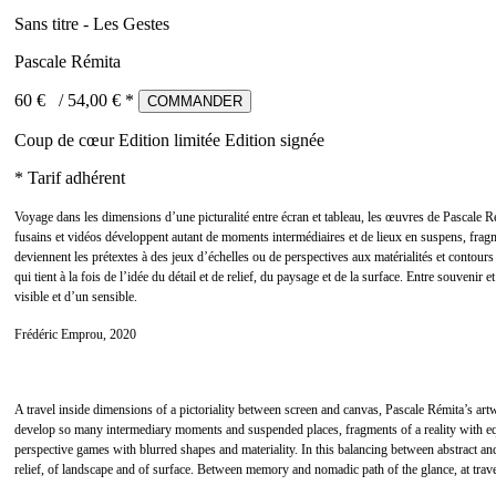
Sans titre - Les Gestes
Pascale Rémita
60 €
/
54,00
€ *
COMMANDER
Coup de cœur
Edition limitée
Edition signée
* Tarif adhérent
Voyage dans les dimensions d’une picturalité entre écran et tableau, les œuvres de Pascale Re
fusains et vidéos développent autant de moments intermédiaires et de lieux en suspens, fra
deviennent les prétextes à des jeux d’échelles ou de perspectives aux matérialités et contours
qui tient à la fois de l’idée du détail et de relief, du paysage et de la surface. Entre souven
visible et d’un sensible.
Frédéric Emprou, 2020
A travel inside dimensions of a pictoriality between screen and canvas, Pascale Rémita’s art
develop so many intermediary moments and suspended places, fragments of a reality with equ
perspective games with blurred shapes and materiality. In this balancing between abstract and 
relief, of landscape and of surface. Between memory and nomadic path of the glance, at travel