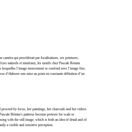
e caméra qui procéderait par focalisations, ses peintures,
cors naturels et minéraux, les motifs chez Pascale Remita
dans lesquelles l’image mouvement se confond avec l’image fixe,
 cesse d’élaborer une mise au point en constante définition d’un
d proceed by focus, her paintings, her charcoals and her videos
ascale Rémita’s patterns become pretexts for scale or
ing with the still image, which is both an idea of detail and of
tly a visible and sensitive perception.