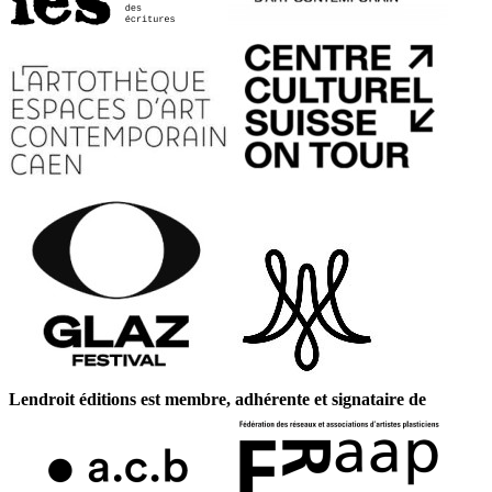
Lendroit éditions est membre, adhérente et signataire de