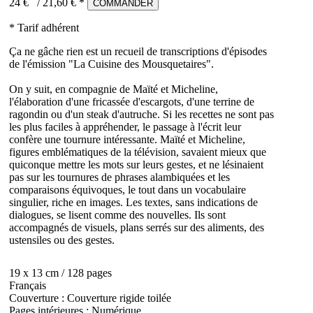
24 €
/
21,60
€ *
COMMANDER
* Tarif adhérent
Ça ne gâche rien est un recueil de transcriptions d'épisodes
de l'émission "La Cuisine des Mousquetaires".
On y suit, en compagnie de Maïté et Micheline,
l'élaboration d'une fricassée d'escargots, d'une terrine de
ragondin ou d'un steak d'autruche. Si les recettes ne sont pas
les plus faciles à appréhender, le passage à l'écrit leur
confère une tournure intéressante. Maïté et Micheline,
figures emblématiques de la télévision, savaient mieux que
quiconque mettre les mots sur leurs gestes, et ne lésinaient
pas sur les tournures de phrases alambiquées et les
comparaisons équivoques, le tout dans un vocabulaire
singulier, riche en images. Les textes, sans indications de
dialogues, se lisent comme des nouvelles. Ils sont
accompagnés de visuels, plans serrés sur des aliments, des
ustensiles ou des gestes.
19 x 13 cm / 128 pages
Français
Couverture : Couverture rigide toilée
Pages intérieures : Numérique