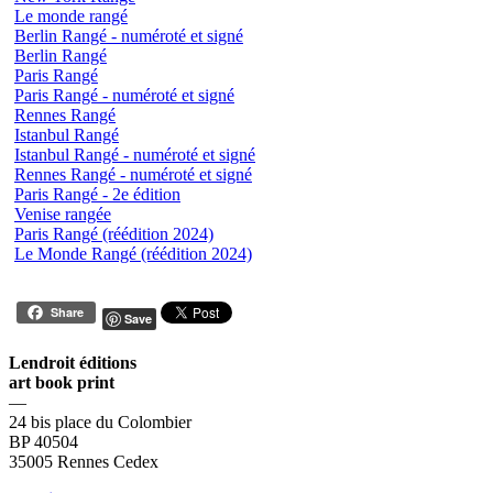
Le monde rangé
Berlin Rangé - numéroté et signé
Berlin Rangé
Paris Rangé
Paris Rangé - numéroté et signé
Rennes Rangé
Istanbul Rangé
Istanbul Rangé - numéroté et signé
Rennes Rangé - numéroté et signé
Paris Rangé - 2e édition
Venise rangée
Paris Rangé (réédition 2024)
Le Monde Rangé (réédition 2024)
Share
Save
Lendroit éditions
art book print
—
24 bis place du Colombier
BP 40504
35005 Rennes Cedex