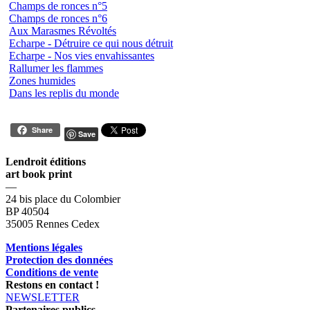
Champs de ronces n°5
Champs de ronces n°6
Aux Marasmes Révoltés
Echarpe - Détruire ce qui nous détruit
Echarpe - Nos vies envahissantes
Rallumer les flammes
Zones humides
Dans les replis du monde
Share
Save
Lendroit éditions
art book print
—
24 bis place du Colombier
BP 40504
35005 Rennes Cedex
Mentions légales
Protection des données
Conditions de vente
Restons en contact !
NEWSLETTER
Partenaires publics