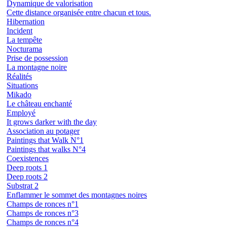
Dynamique de valorisation
Cette distance organisée entre chacun et tous.
Hibernation
Incident
La tempête
Nocturama
Prise de possession
La montagne noire
Réalités
Situations
Mikado
Le château enchanté
Employé
It grows darker with the day
Association au potager
Paintings that Walk N°1
Paintings that walks N°4
Coexistences
Deep roots 1
Deep roots 2
Substrat 2
Enflammer le sommet des montagnes noires
Champs de ronces n°1
Champs de ronces n°3
Champs de ronces n°4