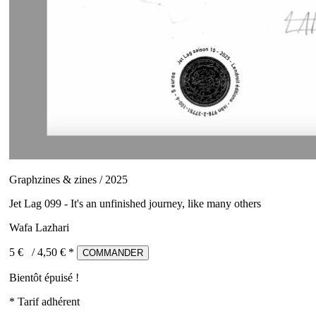
Graphzines & zines / 2025
Jet Lag 099 - It's an unfinished journey, like many others
Wafa Lazhari
5 €
/
4,50
€ *
COMMANDER
Bientôt épuisé !
* Tarif adhérent