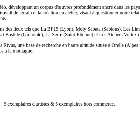
 vidéo, développant un corpus d'œuvres profondément ancré dans les paysag
vail de terrain et la création en atelier, visant à questionner notre relati
ine.
es dans des lieux tels que La BF15 (Lyon), Moly Sabata (Sablons), Les Li
 Bastille (Grenoble), La Serre (Saint-Étienne) et Les Ateliers Vortex (
us Rivus, une base de recherche en haute altitude située à Orelle (Alpes f
pos à la montagne.
 5 exemplaires d'artistes & 5 exemplaires hors commerce.