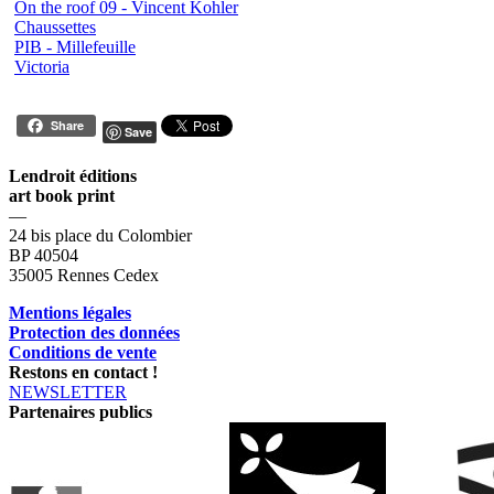
On the roof 09 - Vincent Kohler
Chaussettes
PIB - Millefeuille
Victoria
Share
Save
Lendroit éditions
art book print
—
24 bis place du Colombier
BP 40504
35005 Rennes Cedex
Mentions légales
Protection des données
Conditions de vente
Restons en contact !
NEWSLETTER
Partenaires publics