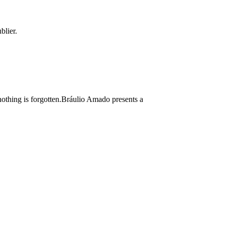
blier.
g nothing is forgotten.Bráulio Amado presents a