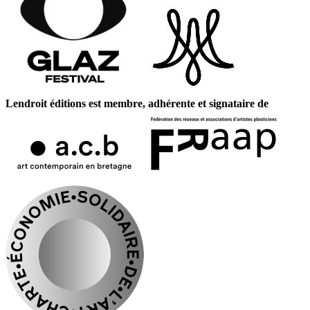
Lendroit éditions est membre, adhérente et signataire de