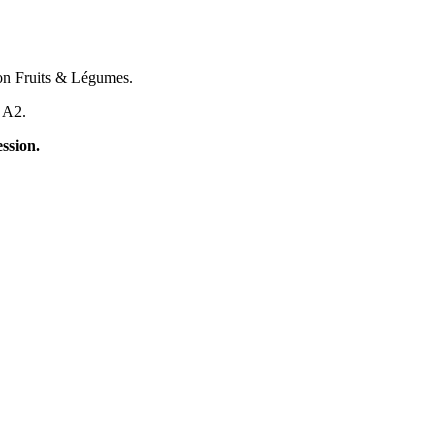
ion Fruits & Légumes.
t A2.
ssion.