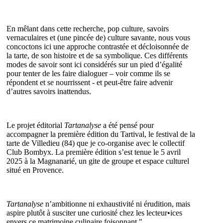
En mêlant dans cette recherche, pop culture, savoirs
vernaculaires et (une pincée de) culture savante, nous vous
concoctons ici une approche contrastée et décloisonnée de
la tarte, de son histoire et de sa symbolique. Ces différents
modes de savoir sont ici considérés sur un pied d’égalité
pour tenter de les faire dialoguer – voir comme ils se
répondent et se nourrissent - et peut-être faire advenir
d’autres savoirs inattendus.
Le projet éditorial
Tartanalyse
a été pensé pour
accompagner la première édition du Tartival, le festival de la
tarte de Villedieu (84) que je co-organise avec le collectif
Club Bombyx. La première édition s’est tenue le 5 avril
2025 à la Magnanarié, un gite de groupe et espace culturel
situé en Provence.
Tartanalyse
n’ambitionne ni exhaustivité ni érudition, mais
aspire plutôt à susciter une curiosité chez les lecteur•ices
envers ce matrimoine culinaire foisonnant."