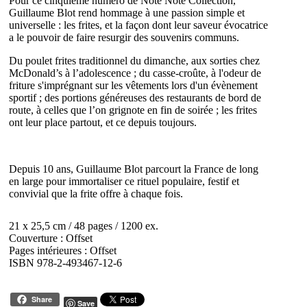
Pour ce cinquième numéro de Note Note Collection,
Guillaume Blot rend hommage à une passion simple et
universelle : les frites, et la façon dont leur saveur évocatrice
a le pouvoir de faire resurgir des souvenirs communs.
Du poulet frites traditionnel du dimanche, aux sorties chez
McDonald’s à l’adolescence ; du casse-croûte, à l'odeur de
friture s'imprégnant sur les vêtements lors d'un évènement
sportif ; des portions généreuses des restaurants de bord de
route, à celles que l’on grignote en fin de soirée ; les frites
ont leur place partout, et ce depuis toujours.
Depuis 10 ans, Guillaume Blot parcourt la France de long
en large pour immortaliser ce rituel populaire, festif et
convivial que la frite offre à chaque fois.
21 x 25,5 cm / 48 pages / 1200 ex.
Couverture : Offset
Pages intérieures : Offset
ISBN 978-2-493467-12-6
Share
Save