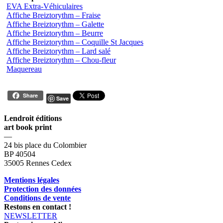
EVA Extra-Véhiculaires
Affiche Breiztorythm – Fraise
Affiche Breiztorythm – Galette
Affiche Breiztorythm – Beurre
Affiche Breiztorythm – Coquille St Jacques
Affiche Breiztorythm – Lard salé
Affiche Breiztorythm – Chou-fleur
Maquereau
Share
Save
Lendroit éditions
art book print
—
24 bis place du Colombier
BP 40504
35005 Rennes Cedex
Mentions légales
Protection des données
Conditions de vente
Restons en contact !
NEWSLETTER