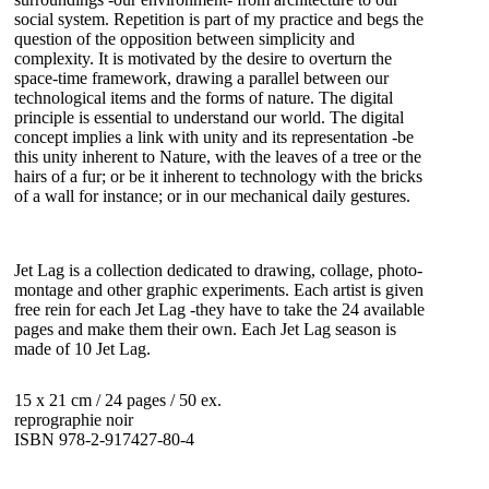
social system. Repetition is part of my practice and begs the
question of the opposition between simplicity and
complexity. It is motivated by the desire to overturn the
space-time framework, drawing a parallel between our
technological items and the forms of nature. The digital
principle is essential to understand our world. The digital
concept implies a link with unity and its representation -be
this unity inherent to Nature, with the leaves of a tree or the
hairs of a fur; or be it inherent to technology with the bricks
of a wall for instance; or in our mechanical daily gestures.
Jet Lag
is a collection dedicated to drawing, collage,
photo-
montage
and other graphic experiments.
E
ach artist
is given
free rein
for each
Jet Lag
-they have to
take
the 24 available
pages
and make them their own.
Each
Jet Lag
season is
made of 10
Jet Lag.
15 x 21 cm / 24 pages / 50 ex.
reprographie noir
ISBN 978-2-917427-80-4