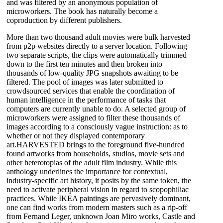
and was filtered by an anonymous population of
microworkers. The book has naturally become a
coproduction by different publishers.
More than two thousand adult movies were bulk harvested
from p2p websites directly to a server location. Following
two separate scripts, the clips were automatically trimmed
down to the first ten minutes and then broken into
thousands of low-quality JPG snapshots awaiting to be
filtered. The pool of images was later submitted to
crowdsourced services that enable the coordination of
human intelligence in the performance of tasks that
computers are currently unable to do. A selected group of
microworkers were assigned to filter these thousands of
images according to a consciously vague instruction: as to
whether or not they displayed contemporary
art.HARVESTED brings to the foreground five-hundred
found artworks from households, studios, movie sets and
other heterotopias of the adult film industry. While this
anthology underlines the importance for contextual,
industry-specific art history, it posits by the same token, the
need to activate peripheral vision in regard to scopophiliac
practices. While IKEA paintings are pervasively dominant,
one can find works from modern masters such as a rip-off
from Fernand Leger, unknown Joan Miro works, Castle and