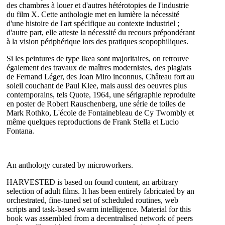
des chambres à louer et d'autres hétérotopies de l'industrie
du film X. Cette anthologie met en lumière la nécessité
d'une histoire de l'art spécifique au contexte industriel ;
d'autre part, elle atteste la nécessité du recours prépondérant
à la vision périphérique lors des pratiques scopophiliques.
Si les peintures de type Ikea sont majoritaires, on retrouve
également des travaux de maîtres modernistes, des plagiats
de Fernand Léger, des Joan Miro inconnus, Château fort au
soleil couchant de Paul Klee, mais aussi des oeuvres plus
contemporains, tels Quote, 1964, une sérigraphie reproduite
en poster de Robert Rauschenberg, une série de toiles de
Mark Rothko, L'école de Fontainebleau de Cy Twombly et
même quelques reproductions de Frank Stella et Lucio
Fontana.
An anthology curated by microworkers.
HARVESTED is based on found content, an arbitrary
selection of adult films. It has been entirely fabricated by an
orchestrated, fine-tuned set of scheduled routines, web
scripts and task-based swarm intelligence. Material for this
book was assembled from a decentralised network of peers