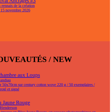
tival Ancrages #3
 rennais de la création
 15 novembre 2026
OUVEAUTÉS / NEW
chambre aux Loups
andiau
r 50x70cm sur century cotton wove 220 g / 50 exemplaires /
oté et signé
u Jaune Rouge
 Henderson