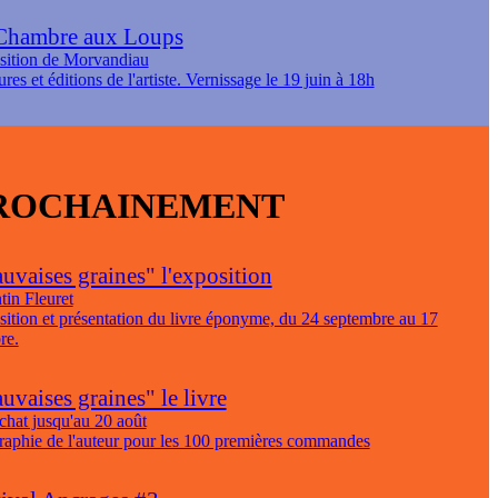
Chambre aux Loups
sition de Morvandiau
ures et éditions de l'artiste. Vernissage le 19 juin à 18h
ROCHAINEMENT
uvaises graines" l'exposition
tin Fleuret
ition et présentation du livre éponyme, du 24 septembre au 17
re.
vaises graines" le livre
chat jusqu'au 20 août
raphie de l'auteur pour les 100 premières commandes