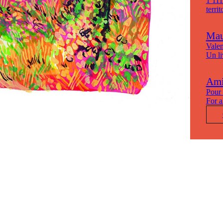
1 111
terri
Mau
Valen
Un li
Ami·
Pour 
For a