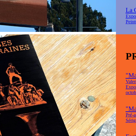
La 
Expo
Peint
P
"Ma
Valen
Expos
octob
"Mau
Pré-a
Sérig