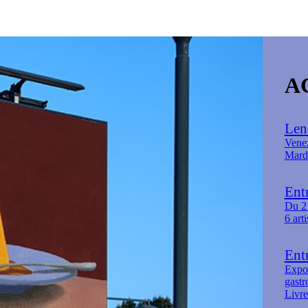
A
Lend
Venez
Mardi
Entr
Du 2 
6 art
Entr
Expos
gast
Livre