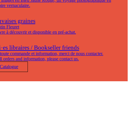
 images en Bleu Jaune Rouge, un voyage photographique en
toire vernaculaire.
vaises graines
tin Fleuret
vre à découvrir et disponible en pré-achat.
es libraires / Bookseller friends
toute commande et information, merci de nous contacter.
ll orders and information, please contact us.
Catalogue