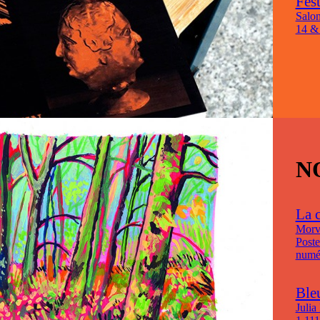
Fes
Salon
14 &
N
La 
Morv
Poste
numér
Ble
Julia