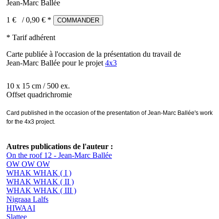
Jean-Marc Ballée
1 €
/
0,90
€ *
COMMANDER
* Tarif adhérent
Carte publiée à l'occasion de la présentation du travail de
Jean-Marc Ballée pour le projet
4x3
10 x 15 cm / 500 ex.
Offset quadrichromie
Card published in the occasion of the presentation of Jean-Marc Ballée's work
for the 4x3 project.
Autres publications de l'auteur :
On the roof 12 - Jean-Marc Ballée
OW OW OW
WHAK WHAK ( I )
WHAK WHAK ( II )
WHAK WHAK ( III )
Nigraaa Lalfs
HIWAAI
Slattee