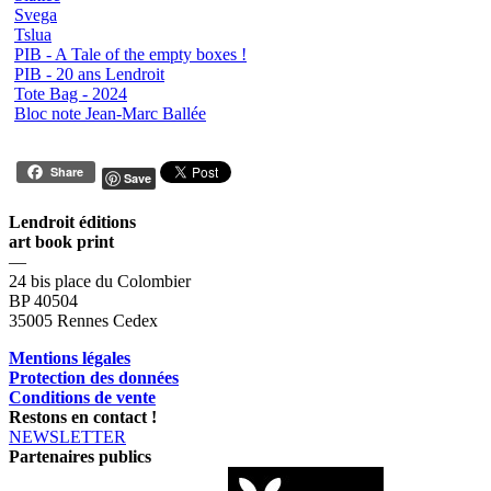
Svega
Tslua
PIB - A Tale of the empty boxes !
PIB - 20 ans Lendroit
Tote Bag - 2024
Bloc note Jean-Marc Ballée
Share
Save
Lendroit éditions
art book print
—
24 bis place du Colombier
BP 40504
35005 Rennes Cedex
Mentions légales
Protection des données
Conditions de vente
Restons en contact !
NEWSLETTER
Partenaires publics