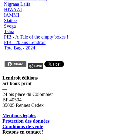
Nigraaa Lalfs
HIWAAI
IAMMI
Slattee
Svega
Tslua
PIB - A Tale of the empty boxes !
PIB - 20 ans Lendroit
Tote Bag - 2024
Share
Save
Lendroit éditions
art book print
—
24 bis place du Colombier
BP 40504
35005 Rennes Cedex
Mentions légales
Protection des données
Conditions de vente
Restons en contact !