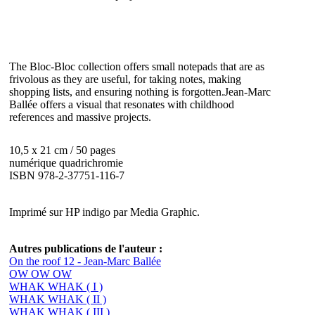
The Bloc-Bloc collection offers small notepads that are as
frivolous as they are useful, for taking notes, making
shopping lists, and ensuring nothing is forgotten.Jean-Marc
Ballée offers a visual that resonates with childhood
references and massive projects.
10,5 x 21 cm / 50 pages
numérique quadrichromie
ISBN 978-2-37751-116-7
Imprimé sur HP indigo par Media Graphic.
Autres publications de l'auteur :
On the roof 12 - Jean-Marc Ballée
OW OW OW
WHAK WHAK ( I )
WHAK WHAK ( II )
WHAK WHAK ( III )