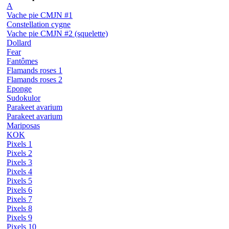
A
Vache pie CMJN #1
Constellation cygne
Vache pie CMJN #2 (squelette)
Dollard
Fear
Fantômes
Flamands roses 1
Flamands roses 2
Eponge
Sudokulor
Parakeet avarium
Parakeet avarium
Mariposas
KOK
Pixels 1
Pixels 2
Pixels 3
Pixels 4
Pixels 5
Pixels 6
Pixels 7
Pixels 8
Pixels 9
Pixels 10