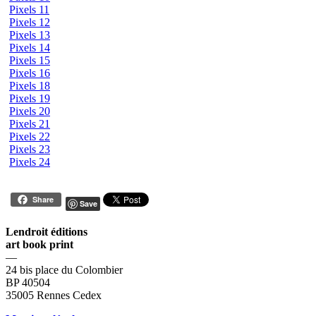
Pixels 11
Pixels 12
Pixels 13
Pixels 14
Pixels 15
Pixels 16
Pixels 18
Pixels 19
Pixels 20
Pixels 21
Pixels 22
Pixels 23
Pixels 24
Share
Save
Lendroit éditions
art book print
—
24 bis place du Colombier
BP 40504
35005 Rennes Cedex