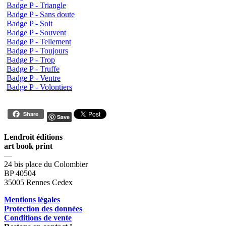
Badge P - Triangle
Badge P - Sans doute
Badge P - Soit
Badge P - Souvent
Badge P - Tellement
Badge P - Toujours
Badge P - Trop
Badge P - Truffe
Badge P - Ventre
Badge P - Volontiers
Share
Save
Lendroit éditions
art book print
—
24 bis place du Colombier
BP 40504
35005 Rennes Cedex
Mentions légales
Protection des données
Conditions de vente