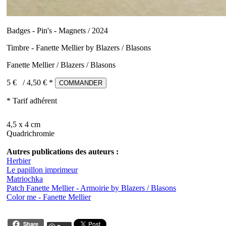
Badges - Pin's - Magnets / 2024
Timbre - Fanette Mellier by Blazers / Blasons
Fanette Mellier / Blazers / Blasons
5 €
/
4,50
€ *
COMMANDER
* Tarif adhérent
4,5 x 4 cm
Quadrichromie
Autres publications des auteurs :
Herbier
Le papillon imprimeur
Matriochka
Patch Fanette Mellier - Armoirie by Blazers / Blasons
Color me - Fanette Mellier
Share