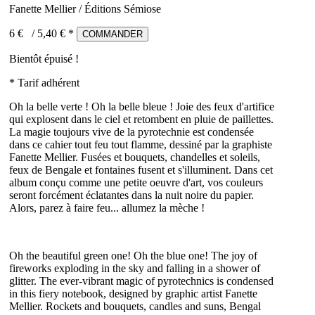
Fanette Mellier / Éditions Sémiose
6 €
/
5,40
€ *
COMMANDER
Bientôt épuisé !
* Tarif adhérent
Oh la belle verte ! Oh la belle bleue ! Joie des feux d'artifice
qui explosent dans le ciel et retombent en pluie de paillettes.
La magie toujours vive de la pyrotechnie est condensée
dans ce cahier tout feu tout flamme, dessiné par la graphiste
Fanette Mellier. Fusées et bouquets, chandelles et soleils,
feux de Bengale et fontaines fusent et s'illuminent. Dans cet
album conçu comme une petite oeuvre d'art, vos couleurs
seront forcément éclatantes dans la nuit noire du papier.
Alors, parez à faire feu... allumez la mèche !
Oh the beautiful green one! Oh the blue one! The joy of
fireworks exploding in the sky and falling in a shower of
glitter. The ever-vibrant magic of pyrotechnics is condensed
in this fiery notebook, designed by graphic artist Fanette
Mellier. Rockets and bouquets, candles and suns, Bengal