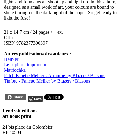
lights and fountains all shoot up and light up. In this album,
designed as a small work of art, your colours are bound to
shine through in the dark night of the paper. So get ready to
light the fuse!
21 x 14,7 cm / 24 pages / -- ex.
Offset
ISBN 9782377390397
Autres publications des auteurs :
Herbier
Le papillon imprimeur
Matriochka
Patch Fanette Mellier - Armoirie by Blazers / Blasons
Timbre - Fanette Mellier by Blazers / Blasons
Share
Save
Lendroit éditions
art book print
—
24 bis place du Colombier
BP 40504