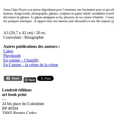
Anne-Claire Noyer a un amour dégoulinant pour l’ornement, une fascination pour ce qui relève 
humour, design textile, photographie, gâteaux, sculpture en papier mâché, installation et perfo
décoration de gâteaux. Le gâteau amalgame en lui, plusieurs de ses centres d'intérêts : l’ornem
des pratiques artistiques : le rapport entre arts mineurs (arts décoratifs) et arts dits majeurs (p
A3 (29,7 x 42 cm) / 20 ex.
Couverture : Risographie
Autres publications des auteurs :
Cakes
Playdough
En cuisine – Chantilly
En Cuisine – la crème de la crème
Share
Save
Lendroit éditions
art book print
—
24 bis place du Colombier
BP 40504
35005 Rennes Cedex