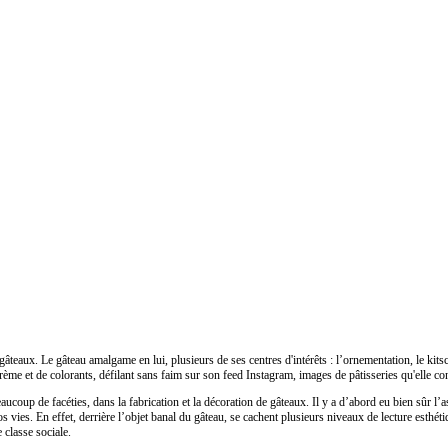
aux. Le gâteau amalgame en lui, plusieurs de ses centres d'intérêts : l’ornementation, le kitsch,
me et de colorants, défilant sans faim sur son feed Instagram, images de pâtisseries qu'elle c
aucoup de facéties, dans la fabrication et la décoration de gâteaux. Il y a d’abord eu bien sûr l’as
os vies. En effet, derrière l’objet banal du gâteau, se cachent plusieurs niveaux de lecture esthét
e classe sociale.