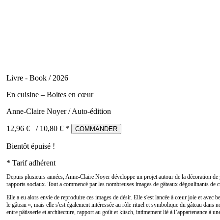
Livre - Book / 2026
En cuisine – Boites en cœur
Anne-Claire Noyer / Auto-édition
12,96 €
/
10,80
€ *
COMMANDER
Bientôt épuisé !
* Tarif adhérent
Depuis plusieurs années, Anne-Claire Noyer développe un projet autour de la décoration de gâte
rapports sociaux. Tout a commencé par les nombreuses images de gâteaux dégoulinants de crè
Elle a eu alors envie de reproduire ces images de désir. Elle s'est lancée à cœur joie et avec be
le gâteau », mais elle s'est également intéressée au rôle rituel et symbolique du gâteau dans n
entre pâtisserie et architecture, rapport au goût et kitsch, intimement lié à l’appartenance à un