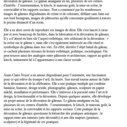
décoration de gâteaux. Le gâteau amalgame en lui, plusieurs de ses centres
d'intérêts : l’ornementation, le kitsch, le mauvais goût, la mise en scène, la
convivialité et les rapports sociaux. Tout a commencé par les nombreuses
images de gâteaux dégoulinants de crème et de colorants, défilant sans faim sur
son feed Instagram, images de pâtisseries qu'elle consomme goulûment à travers
le prisme distancié d’un écran.
Elle a eu alors envie de reproduire ces images de désir. Elle s'est lancée à cœur
joie et avec beaucoup de facéties, dans la fabrication et la décoration de gâteaux.
Il y a d’abord eu bien sûr l’aspect esthétique, très séduisant de la décoration : «
la cerise sur le gâteau », mais elle s'est également intéressée au rôle rituel et
symbolique du gâteau dans nos vies. En effet, derrière l’objet banal du gâteau,
se cachent plusieurs niveaux de lecture esthétique, politique, sociologique. On
peut trouver ainsi des analogies entre pâtisserie et architecture, rapport au goût et
kitsch, intimement lié à l’appartenance à une classe sociale.
Anne-Claire Noyer a un amour dégoulinant pour l’ornement, une fascination
pour ce qui relève du trompe-l’œil, du leurre. Son travail tourne autour de l'idée
de la décoration et de la célébration. Elle a une pratique multiple qui combine
fantaisie, humour, design textile, photographie, gâteaux, sculpture en papier
mâché, installation et performance. Elle s’intéresse à la porosité entre l’art et le
design, la fonctionnalité et la décoration. Depuis quelques années, elle développe
un projet autour de la décoration de gâteaux. Le gâteau amalgame en lui,
plusieurs de ses centres d'intérêts : l’ornementation, le kitsch, le mauvais goût, la
mise en scène, la convivialité et les rapports sociaux. Cette pratique de la
décoration de gâteaux questionne la hiérarchie des pratiques artistiques : le
rapport entre arts mineurs (arts décoratifs) et arts dits majeurs (peinture,
sculpture) et la légitimité de ces pratiques.