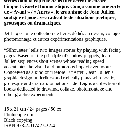
scènes dont la rapidité de lecture accentue encore
l’impact visuel et humoristique. Conçu comme une sorte
de « Avant » / « Après », le graphisme de Jean Jullien
souligne et joue avec radicalité de situations poétiques,
grotesques ou dramatiques.
Jet Lag est une collection de livres dédiés au dessin, collage,
photomontage et autres expérimentations graphiques.
“Silhouettes” tells two-images stories by playing with facing
pages. Based on the principle of shadow puppets, Jean
Jullien sequences short scenes whose reading speed
accentuates the visual and humorous impact even more.
Conceived as a kind of "Before" / "After", Jean Jullien's
graphic design underlines and radically plays with poetic,
grotesque and dramatic situations.
Jet
Lag
is
a
collection
of
books
dedicated
to drawing
,
collage
,
photomontage
and
other
graphic experiments
.
15 x 21 cm / 24 pages / 50 ex.
Photocopie noir
Black copying
ISBN 978-2-917427-22-4