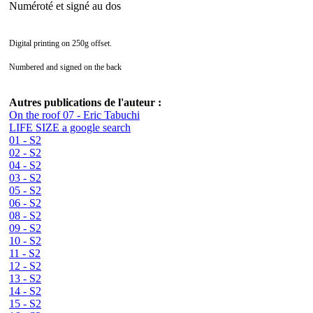
Numéroté et signé au dos
Digital printing on 250g offset.
Numbered and signed on the back
Autres publications de l'auteur :
On the roof 07 - Eric Tabuchi
LIFE SIZE a google search
01 - S2
02 - S2
04 - S2
03 - S2
05 - S2
06 - S2
08 - S2
09 - S2
10 - S2
11 - S2
12 - S2
13 - S2
14 - S2
15 - S2