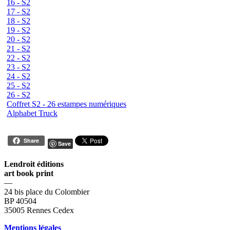
16 - S2
17 - S2
18 - S2
19 - S2
20 - S2
21 - S2
22 - S2
23 - S2
24 - S2
25 - S2
26 - S2
Coffret S2 - 26 estampes numériques
Alphabet Truck
Share
Save
Lendroit éditions
art book print
—
24 bis place du Colombier
BP 40504
35005 Rennes Cedex
Mentions légales