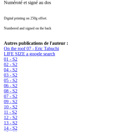
Numéroté et signé au dos
Digital printing on 250g offset.
Numbered and signed on the back
Autres publications de l'auteur :
On the roof 07 - Eric Tabuchi
LIFE SIZE a google search
01 - S2
02 - S2
04 - S2
03 - S2
05 - S2
06 - S2
08 - S2
07 - S2
09 - S2
10 - S2
11 - S2
12 - S2
13 - S2
14 - S2