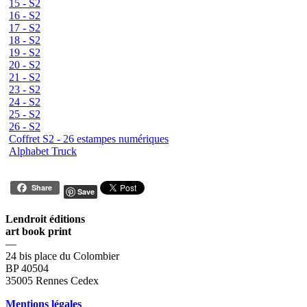
15 - S2
16 - S2
17 - S2
18 - S2
19 - S2
20 - S2
21 - S2
23 - S2
24 - S2
25 - S2
26 - S2
Coffret S2 - 26 estampes numériques
Alphabet Truck
Share
Save
Lendroit éditions
art book print
—
24 bis place du Colombier
BP 40504
35005 Rennes Cedex
Mentions légales