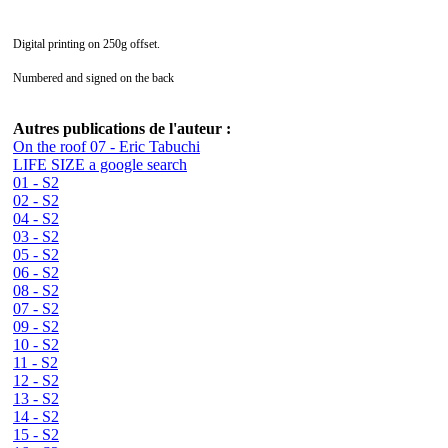
Digital printing on 250g offset.
Numbered and signed on the back
Autres publications de l'auteur :
On the roof 07 - Eric Tabuchi
LIFE SIZE a google search
01 - S2
02 - S2
04 - S2
03 - S2
05 - S2
06 - S2
08 - S2
07 - S2
09 - S2
10 - S2
11 - S2
12 - S2
13 - S2
14 - S2
15 - S2