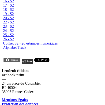
16 - S2
17 - S2
18 - S2
19 - S2
20 - S2
22 - S2
23 - S2
24 - S2
25 - S2
26 - S2
Coffret S2 - 26 estampes numériques
Alphabet Truck
Share
Save
Lendroit éditions
art book print
—
24 bis place du Colombier
BP 40504
35005 Rennes Cedex
Mentions légales
Protection des données