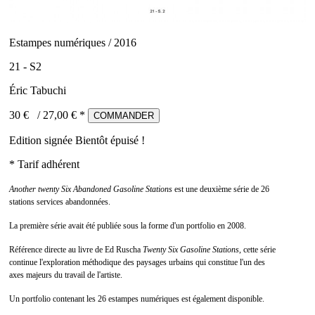
Estampes numériques / 2016
21 - S2
Éric Tabuchi
30 €
/
27,00
€ *
COMMANDER
Edition signée
Bientôt épuisé !
* Tarif adhérent
Another twenty Six Abandoned Gasoline Stations
est une deuxième série de 26
stations services abandonnées.
La première série avait été publiée sous la forme d'un portfolio en 2008.
Référence directe au livre de Ed Ruscha
Twenty Six Gasoline Stations
, cette série
continue l'exploration méthodique des paysages urbains qui constitue l'un des
axes majeurs du travail de l'artiste.
Un portfolio contenant les 26 estampes numériques est également disponible.