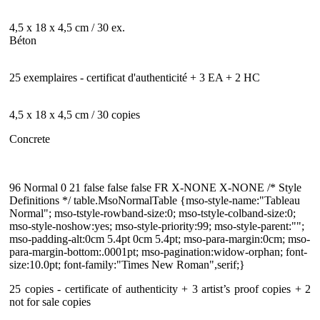
4,5 x 18 x 4,5 cm / 30 ex.
Béton
25 exemplaires - certificat d'authenticité + 3 EA + 2 HC
4,5 x 18 x 4,5 cm / 30 copies
Concrete
96 Normal 0 21 false false false FR X-NONE X-NONE /* Style
Definitions */ table.MsoNormalTable {mso-style-name:"Tableau
Normal"; mso-tstyle-rowband-size:0; mso-tstyle-colband-size:0;
mso-style-noshow:yes; mso-style-priority:99; mso-style-parent:"";
mso-padding-alt:0cm 5.4pt 0cm 5.4pt; mso-para-margin:0cm; mso-
para-margin-bottom:.0001pt; mso-pagination:widow-orphan; font-
size:10.0pt; font-family:"Times New Roman",serif;}
25 copies - certificate of authenticity + 3 artist’s proof copies + 2
not for sale copies