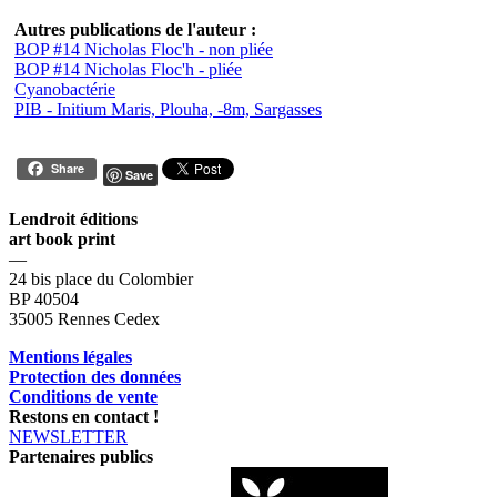
Autres publications de l'auteur :
BOP #14 Nicholas Floc'h - non pliée
BOP #14 Nicholas Floc'h - pliée
Cyanobactérie
PIB - Initium Maris, Plouha, -8m, Sargasses
Share
Save
Lendroit éditions
art book print
—
24 bis place du Colombier
BP 40504
35005 Rennes Cedex
Mentions légales
Protection des données
Conditions de vente
Restons en contact !
NEWSLETTER
Partenaires publics