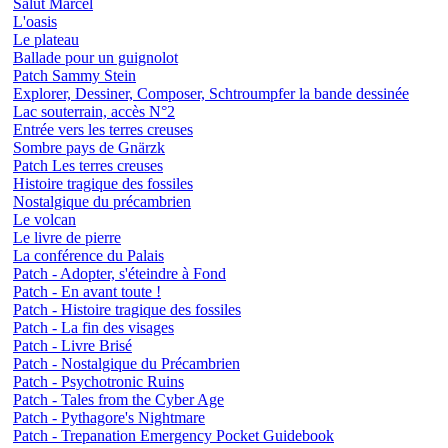
Salut Marcel
L'oasis
Le plateau
Ballade pour un guignolot
Patch Sammy Stein
Explorer, Dessiner, Composer, Schtroumpfer la bande dessinée
Lac souterrain, accès N°2
Entrée vers les terres creuses
Sombre pays de Gnärzk
Patch Les terres creuses
Histoire tragique des fossiles
Nostalgique du précambrien
Le volcan
Le livre de pierre
La conférence du Palais
Patch - Adopter, s'éteindre à Fond
Patch - En avant toute !
Patch - Histoire tragique des fossiles
Patch - La fin des visages
Patch - Livre Brisé
Patch - Nostalgique du Précambrien
Patch - Psychotronic Ruins
Patch - Tales from the Cyber Age
Patch - Pythagore's Nightmare
Patch - Trepanation Emergency Pocket Guidebook