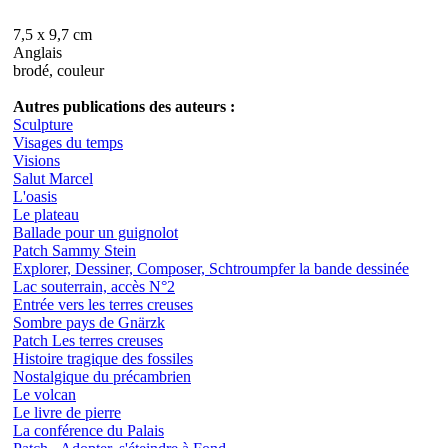
7,5 x 9,7 cm
Anglais
brodé, couleur
Autres publications des auteurs :
Sculpture
Visages du temps
Visions
Salut Marcel
L'oasis
Le plateau
Ballade pour un guignolot
Patch Sammy Stein
Explorer, Dessiner, Composer, Schtroumpfer la bande dessinée
Lac souterrain, accès N°2
Entrée vers les terres creuses
Sombre pays de Gnärzk
Patch Les terres creuses
Histoire tragique des fossiles
Nostalgique du précambrien
Le volcan
Le livre de pierre
La conférence du Palais