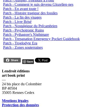
Patch - Adopter, s'éteindre à Fond
Patch - Comment je suis devenu Glozelien·nes
Patch - En avant toute !
Patch - Histoire tragique des fossiles
Patch - La fin des visages
Patch - Livre Brisé
Patch - Nostalgique du Précambrien
Patch - Psychotronic Ruins
Patch - Pythagore's Nightmare
Patch - Trepanation Emergency Pocket Guidebook
Patch - Troglodyte Era
Patch - Zones souterraines
Share
Save
Lendroit éditions
art book print
—
24 bis place du Colombier
BP 40504
35005 Rennes Cedex
Mentions légales
Protection des données