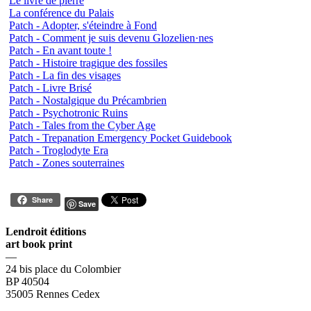
Le livre de pierre
La conférence du Palais
Patch - Adopter, s'éteindre à Fond
Patch - Comment je suis devenu Glozelien·nes
Patch - En avant toute !
Patch - Histoire tragique des fossiles
Patch - La fin des visages
Patch - Livre Brisé
Patch - Nostalgique du Précambrien
Patch - Psychotronic Ruins
Patch - Tales from the Cyber Age
Patch - Trepanation Emergency Pocket Guidebook
Patch - Troglodyte Era
Patch - Zones souterraines
Share
Save
Lendroit éditions
art book print
—
24 bis place du Colombier
BP 40504
35005 Rennes Cedex