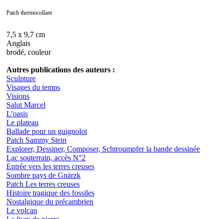
Patch thermocollant
7,5 x 9,7 cm
Anglais
brodé, couleur
Autres publications des auteurs :
Sculpture
Visages du temps
Visions
Salut Marcel
L'oasis
Le plateau
Ballade pour un guignolot
Patch Sammy Stein
Explorer, Dessiner, Composer, Schtroumpfer la bande dessinée
Lac souterrain, accès N°2
Entrée vers les terres creuses
Sombre pays de Gnärzk
Patch Les terres creuses
Histoire tragique des fossiles
Nostalgique du précambrien
Le volcan