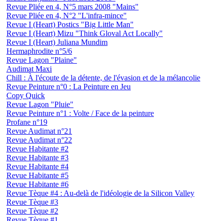
Revue Pliée en 4, N°5 mars 2008 "Mains"
Revue Pliée en 4, N°2 "L'infra-mince"
Revue I (Heart) Postics "Big Little Man"
Revue I (Heart) Mizu "Think Gloval Act Locally"
Revue I (Heart) Juliana Mundim
Hermaphrodite n°5/6
Revue Lagon "Plaine"
Audimat Maxi
Chill : À l'écoute de la détente, de l'évasion et de la mélancolie
Revue Peinture n°0 : La Peinture en Jeu
Copy Quick
Revue Lagon "Pluie"
Revue Peinture n°1 : Volte / Face de la peinture
Profane n°19
Revue Audimat n°21
Revue Audimat n°22
Revue Habitante #2
Revue Habitante #3
Revue Habitante #4
Revue Habitante #5
Revue Habitante #6
Revue Tèque #4 : Au-delà de l'idéologie de la Silicon Valley
Revue Tèque #3
Revue Tèque #2
Revue Tèque #1