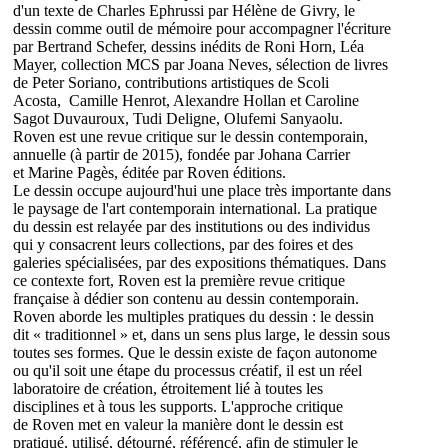
d'un texte de Charles Ephrussi par Hélène de Givry, le
dessin comme outil de mémoire pour accompagner l'écriture
par Bertrand Schefer, dessins inédits de Roni Horn, Léa
Mayer, collection MCS par Joana Neves, sélection de livres
de Peter Soriano, contributions artistiques de Scoli
Acosta, Camille Henrot, Alexandre Hollan et Caroline
Sagot Duvauroux, Tudi Deligne, Olufemi Sanyaolu.
Roven est une revue critique sur le dessin contemporain,
annuelle (à partir de 2015), fondée par Johana Carrier
et Marine Pagès, éditée par Roven éditions.
Le dessin occupe aujourd'hui une place très importante dans
le paysage de l'art contemporain international. La pratique
du dessin est relayée par des institutions ou des individus
qui y consacrent leurs collections, par des foires et des
galeries spécialisées, par des expositions thématiques. Dans
ce contexte fort, Roven est la première revue critique
française à dédier son contenu au dessin contemporain.
Roven aborde les multiples pratiques du dessin : le dessin
dit « traditionnel » et, dans un sens plus large, le dessin sous
toutes ses formes. Que le dessin existe de façon autonome
ou qu'il soit une étape du processus créatif, il est un réel
laboratoire de création, étroitement lié à toutes les
disciplines et à tous les supports. L'approche critique
de Roven met en valeur la manière dont le dessin est
pratiqué, utilisé, détourné, référencé, afin de stimuler le