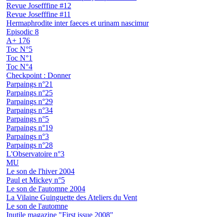
Revue Josefffine #12
Revue Josefffine #11
Hermaphrodite inter faeces et urinam nascimur
Episodic 8
A+ 176
Toc N°5
Toc N°1
Toc N°4
Checkpoint : Donner
Parpaings n°21
Parpaings n°25
Parpaings n°29
Parpaings n°34
Parpaings n°5
Parpaings n°19
Parpaings n°3
Parpaings n°28
L'Observatoire n°3
MU
Le son de l'hiver 2004
Paul et Mickey n°5
Le son de l'automne 2004
La Vilaine Guinguette des Ateliers du Vent
Le son de l'automne
Inutile magazine "First issue 2008"