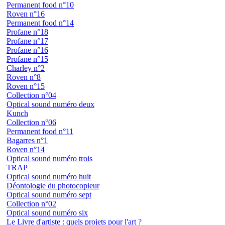
Permanent food n°10
Roven n°16
Permanent food n°14
Profane n°18
Profane n°17
Profane n°16
Profane n°15
Charley n°2
Roven n°8
Roven n°15
Collection n°04
Optical sound numéro deux
Kunch
Collection n°06
Permanent food n°11
Bagarres n°1
Roven n°14
Optical sound numéro trois
TRAP
Optical sound numéro huit
Déontologie du photocopieur
Optical sound numéro sept
Collection n°02
Optical sound numéro six
Le Livre d'artiste : quels projets pour l'art ?