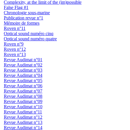
Complexity, at the limit of the (im)possible
False Flag #1
Chronologie sous-marine
Publication revue n°1
Mémoire de formes
Roven n°11
Optical sound numéro cinq
Optical sound numéro quatre
Roven n°9
Roven n°12
Roven n°13
Revue Audimat n°01
Revue Audimat n°02
Revue Audimat n°03
Revue Audimat n°04
Revue Audimat n°05
Revue Audimat n°06
Revue Audimat n°07
Revue Audimat n°08
Revue Audimat n°09
Revue Audimat n°10
Revue Audimat n°11
Revue Audimat n°12
Revue Audimat n°13
Revue Audimat n°14