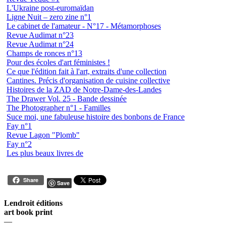
L'Ukraine post-euromaïdan
Ligne Nuit – zero zine n°1
Le cabinet de l'amateur - N°17 - Métamorphoses
Revue Audimat n°23
Revue Audimat n°24
Champs de ronces n°13
Pour des écoles d'art féministes !
Ce que l'édition fait à l'art, extraits d'une collection
Cantines. Précis d'organisation de cuisine collective
Histoires de la ZAD de Notre-Dame-des-Landes
The Drawer Vol. 25 - Bande dessinée
The Photographer n°1 - Familles
Suce moi, une fabuleuse histoire des bonbons de France
Fay n°1
Revue Lagon "Plomb"
Fay n°2
Les plus beaux livres de
Share
Save
Lendroit éditions
art book print
—