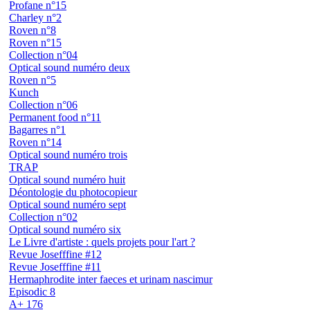
Profane n°15
Charley n°2
Roven n°8
Roven n°15
Collection n°04
Optical sound numéro deux
Roven n°5
Kunch
Collection n°06
Permanent food n°11
Bagarres n°1
Roven n°14
Optical sound numéro trois
TRAP
Optical sound numéro huit
Déontologie du photocopieur
Optical sound numéro sept
Collection n°02
Optical sound numéro six
Le Livre d'artiste : quels projets pour l'art ?
Revue Josefffine #12
Revue Josefffine #11
Hermaphrodite inter faeces et urinam nascimur
Episodic 8
A+ 176