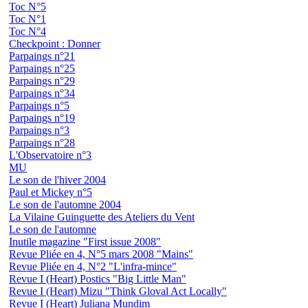
Toc N°5
Toc N°1
Toc N°4
Checkpoint : Donner
Parpaings n°21
Parpaings n°25
Parpaings n°29
Parpaings n°34
Parpaings n°5
Parpaings n°19
Parpaings n°3
Parpaings n°28
L'Observatoire n°3
MU
Le son de l'hiver 2004
Paul et Mickey n°5
Le son de l'automne 2004
La Vilaine Guinguette des Ateliers du Vent
Le son de l'automne
Inutile magazine "First issue 2008"
Revue Pliée en 4, N°5 mars 2008 "Mains"
Revue Pliée en 4, N°2 "L'infra-mince"
Revue I (Heart) Postics "Big Little Man"
Revue I (Heart) Mizu "Think Gloval Act Locally"
Revue I (Heart) Juliana Mundim