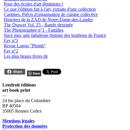
Pour des écoles d'art féministes !
Ce que l'édition fait à l'art, extraits d'une collection
Cantines. Précis d'organisation de cuisine collective
Histoires de la ZAD de Notre-Dame-des-Landes
The Drawer Vol. 25 - Bande dessinée
The Photographer n°1 - Familles
Suce moi, une fabuleuse histoire des bonbons de France
Fay n°1
Revue Lagon "Plomb"
Fay n°2
Les plus beaux livres de
Share
Save
Lendroit éditions
art book print
—
24 bis place du Colombier
BP 40504
35005 Rennes Cedex
Mentions légales
Protection des données