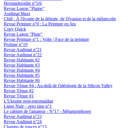
Hermaphrodite n°5/6
Revue Lagon "Plaine"
Audimat Maxi
Chill : À l'écoute de la détente, de l'évasion et de la mélancolie
Revue Peinture n°0 : La Peinture en Jeu
Copy Quick
Revue Lagon "Pluie"
Revue Peinture n°1 : Volte / Face de la peinture
Profane n°19
Revue Audimat n°21
Revue Audimat n°22
Revue Habitante #2
Revue Habitante #3
Revue Habitante #4
Revue Habitante #5
Revue Habitante #6
Revue Tèque #4 : Au-delà de l'idéologie de la Silicon Valley
Revue Tèque #2
Revue Tèque #1
L'Ukraine post-euromaïdan
Ligne Nuit – zero zine n°1
Le cabinet de l'amateur - N°17 - Métamorphoses
Revue Audimat n°23
Revue Audimat n°24
Champs de ronces n°13