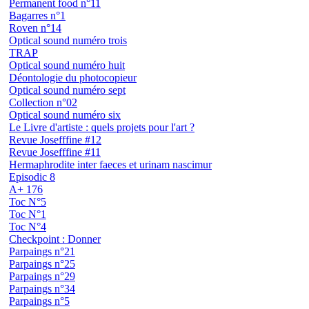
Permanent food n°11
Bagarres n°1
Roven n°14
Optical sound numéro trois
TRAP
Optical sound numéro huit
Déontologie du photocopieur
Optical sound numéro sept
Collection n°02
Optical sound numéro six
Le Livre d'artiste : quels projets pour l'art ?
Revue Josefffine #12
Revue Josefffine #11
Hermaphrodite inter faeces et urinam nascimur
Episodic 8
A+ 176
Toc N°5
Toc N°1
Toc N°4
Checkpoint : Donner
Parpaings n°21
Parpaings n°25
Parpaings n°29
Parpaings n°34
Parpaings n°5