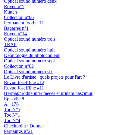
Optical sound numéro deux
Roven n°5
Kunch
Collection n°06
Permanent food n°11
Bagarres n°1
Roven n°14
Optical sound numéro trois
TRAP
Optical sound numéro huit
Déontologie du photocopieur
Optical sound numéro sept
Collection n°02
Optical sound numéro six
Le Livre d'artiste : quels projets pour l'art ?
Revue Josefffine #12
Revue Josefffine #11
Hermaphrodite inter faeces et urinam nascimur
Episodic 8
A+ 176
Toc N°5
Toc N°1
Toc N°4
Checkpoint : Donner
Parpaings n°21