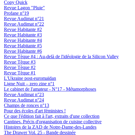
Copy Quick
Revue Lagon "Pluie"
Profane n°19
Revue Audimat n°21
Revue Audimat n°22
Revue Habitante #2
Revue Habitante #3
Revue Habitante #4
Revue Habitante #5
Revue Habitante #6
Revue Tèque #4 : Au-delà de l'idéologie de la Silicon Valley
Revue Tèque #3
Revue Tèque #2
Revue Tèque #1
L'Ukraine post-euromaïdan
Ligne Nuit – zero zine n°1
Le cabinet de l'amateur - N°17 - Métamorphoses
Revue Audimat n°23
Revue Audimat n°24
Champs de ronces n°13
Pour des écoles d'art féministes !
Ce que l'édition fait à l'art, extraits d'une collection
Cantines. Précis d'organisation de cuisine collective
Histoires de la ZAD de Notre-Dame-des-Landes
The Drawer Vol. 25 - Bande dessinée