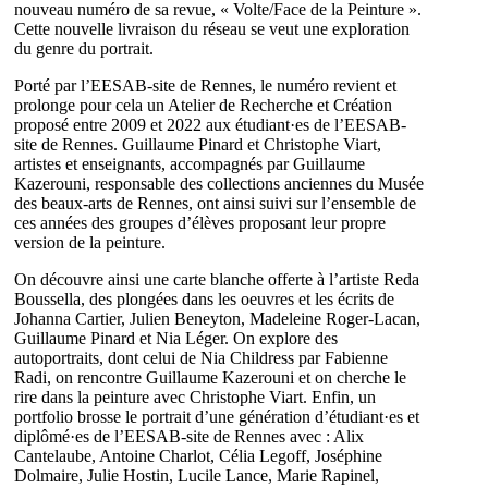
nouveau numéro de sa revue, « Volte/Face de la Peinture ».
Cette nouvelle livraison du réseau se veut une exploration
du genre du portrait.
Porté par l’EESAB-site de Rennes, le numéro revient et
prolonge pour cela un Atelier de Recherche et Création
proposé entre 2009 et 2022 aux étudiant·es de l’EESAB-
site de Rennes. Guillaume Pinard et Christophe Viart,
artistes et enseignants, accompagnés par Guillaume
Kazerouni, responsable des collections anciennes du Musée
des beaux-arts de Rennes, ont ainsi suivi sur l’ensemble de
ces années des groupes d’élèves proposant leur propre
version de la peinture.
On découvre ainsi une carte blanche offerte à l’artiste Reda
Boussella, des plongées dans les oeuvres et les écrits de
Johanna Cartier, Julien Beneyton, Madeleine Roger-Lacan,
Guillaume Pinard et Nia Léger. On explore des
autoportraits, dont celui de Nia Childress par Fabienne
Radi, on rencontre Guillaume Kazerouni et on cherche le
rire dans la peinture avec Christophe Viart. Enfin, un
portfolio brosse le portrait d’une génération d’étudiant·es et
diplômé·es de l’EESAB-site de Rennes avec : Alix
Cantelaube, Antoine Charlot, Célia Legoff, Joséphine
Dolmaire, Julie Hostin, Lucile Lance, Marie Rapinel,