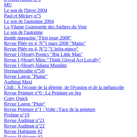
MU
Le son de l'hiver 2004
Paul et Mickey n°5
Le son de l'automne 2004
La Vilaine Guinguette des Ateliers du Vent
Le son de l'automne
Inutile magazine "First issue 2008"
Revue Pliée en 4, N°5 mars 2008 "Mains"
Revue Pliée en 4, N°2 "L'infra-mince"
Revue I (Heart) Postics "Big Little Man"
Revue I (Heart) Mizu "Think Gloval Act Locally"
Revue I (Heart) Juliana Mundim
Hermaphrodite n°5/6
Revue Lagon "Plaine"
Audimat Maxi
Chill : À l'écoute de la détente, de l'évasion et de la mélancolie
Revue Peinture n°0 : La Peinture en Jeu
Copy Quick
Revue Lagon "Pluie"
Revue Peinture n°1 : Volte / Face de la peinture
Profane n°19
Revue Audimat n°21
Revue Audimat n°22
Revue Habitante #2
Revue Habitante #3