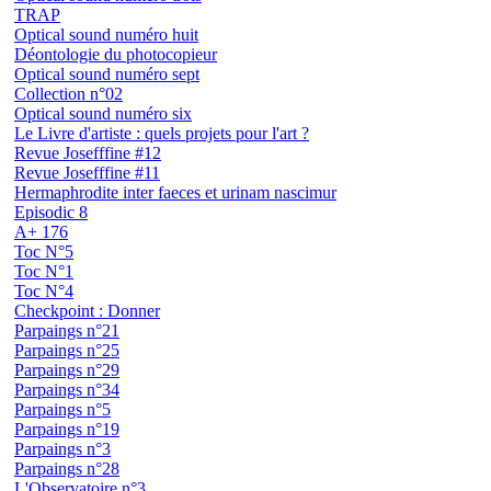
TRAP
Optical sound numéro huit
Déontologie du photocopieur
Optical sound numéro sept
Collection n°02
Optical sound numéro six
Le Livre d'artiste : quels projets pour l'art ?
Revue Josefffine #12
Revue Josefffine #11
Hermaphrodite inter faeces et urinam nascimur
Episodic 8
A+ 176
Toc N°5
Toc N°1
Toc N°4
Checkpoint : Donner
Parpaings n°21
Parpaings n°25
Parpaings n°29
Parpaings n°34
Parpaings n°5
Parpaings n°19
Parpaings n°3
Parpaings n°28
L'Observatoire n°3