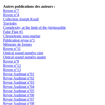
Autres publications des auteurs :
Roven n°7
Roven n°4
Collection Joseph Kouli
Travioles
Complexity, at the limit of the (im)possible
False Flag #1
Chronologie sous-marine
Publication revue n°1
Mémoire de formes
Roven n°11
Optical sound numéro cinq
Optical sound numéro quatre
Roven n°9
Roven n°12
Roven n°13
Revue Audimat n°01
Revue Audimat n°02
Revue Audimat n°03
Revue Audimat n°04
Revue Audimat n°05
Revue Audimat n°06
Revue Audimat n°07
Revue Audimat n°08