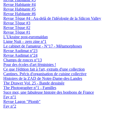
Revue Habitante #4
Revue Habitante #5
Revue Habitante #6
Revue Tèque #4 : Au-delà de l'idéologie de la Silicon Valley
Revue Tèque #3
Revue Tèque #2
Revue Tèque #1
L'Ukraine post-euromaïdan
Ligne Nuit – zero zine n°1
Le cabinet de l'amateur - N°17 - Métamorphoses
Revue Audimat n°23
Revue Audimat n°24
Champs de ronces n°13
Pour des écoles d'art féministes !
Ce que l'édition fait à l'art, extraits d'une collection
Cantines. Précis d'organisation de cuisine collective
Histoires de la ZAD de Notre-Dame-des-Landes
The Drawer Vol. 25 - Bande dessinée
The Photographer n°1 - Familles
Suce moi, une fabuleuse histoire des bonbons de France
Fay n°1
Revue Lagon "Plomb"
Fay n°2