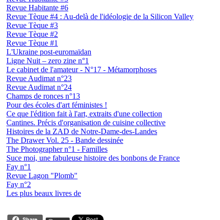
Revue Habitante #6
Revue Tèque #4 : Au-delà de l'idéologie de la Silicon Valley
Revue Tèque #3
Revue Tèque #2
Revue Tèque #1
L'Ukraine post-euromaïdan
Ligne Nuit – zero zine n°1
Le cabinet de l'amateur - N°17 - Métamorphoses
Revue Audimat n°23
Revue Audimat n°24
Champs de ronces n°13
Pour des écoles d'art féministes !
Ce que l'édition fait à l'art, extraits d'une collection
Cantines. Précis d'organisation de cuisine collective
Histoires de la ZAD de Notre-Dame-des-Landes
The Drawer Vol. 25 - Bande dessinée
The Photographer n°1 - Familles
Suce moi, une fabuleuse histoire des bonbons de France
Fay n°1
Revue Lagon "Plomb"
Fay n°2
Les plus beaux livres de
Share