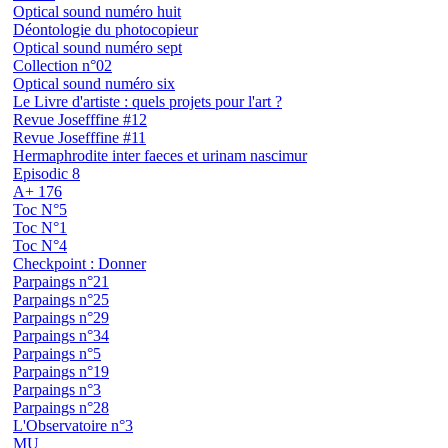
Optical sound numéro huit
Déontologie du photocopieur
Optical sound numéro sept
Collection n°02
Optical sound numéro six
Le Livre d'artiste : quels projets pour l'art ?
Revue Josefffine #12
Revue Josefffine #11
Hermaphrodite inter faeces et urinam nascimur
Episodic 8
A+ 176
Toc N°5
Toc N°1
Toc N°4
Checkpoint : Donner
Parpaings n°21
Parpaings n°25
Parpaings n°29
Parpaings n°34
Parpaings n°5
Parpaings n°19
Parpaings n°3
Parpaings n°28
L'Observatoire n°3
MU