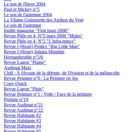
Le son de l'hiver 2004
Paul et Mickey n°5
Le son de l'automne 2004
La Vilaine Guinguette des Ateliers du Vent
Le son de l'automne
Inutile magazine "First issue 2008"
Revue Pliée en 4, N°5 mars 2008 "Mains"
Revue Pliée en 4, N°2 "L'infra-mince"
Revue I (Heart) Postics "Big Little Man"
Revue I (Heart) Juliana Mundim
Hermaphrodite n°5/6
Revue Lagon "Plaine"
Audimat Maxi
Chill : À l'écoute de la détente, de l'évasion et de la mélancolie
Revue Peinture n°0 : La Peinture en Jeu
Copy Quick
Revue Lagon "Pluie"
Revue Peinture n°1 : Volte / Face de la peinture
Profane n°19
Revue Audimat n°21
Revue Audimat n°22
Revue Habitante #2
Revue Habitante #3
Revue Habitante #4
Revue Habitante #5