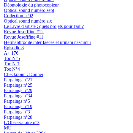
Déontologie du photocopieur
Optical sound numéro sept
Collection n°02
Optical sound numéro six
Le Livre d'artiste : quels projets pour l'art ?
Revue Josefffine #12
Revue Josefffine #11
Hermaphrodite inter faeces et urinam nascimur
Episodic 8
A+ 176
Toc N°5
Toc N°1
Toc N°4
Checkpoint : Donner
Parpaings n°21
Parpaings n°25
Parpaings n°29
Parpaings n°34
Parpaings n°5
Parpaings n°19
Parpaings n°3
Parpaings n°28
L'Observatoire n°3
MU