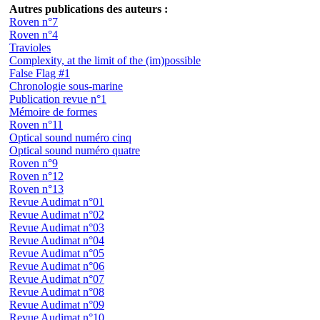
Autres publications des auteurs :
Roven n°7
Roven n°4
Travioles
Complexity, at the limit of the (im)possible
False Flag #1
Chronologie sous-marine
Publication revue n°1
Mémoire de formes
Roven n°11
Optical sound numéro cinq
Optical sound numéro quatre
Roven n°9
Roven n°12
Roven n°13
Revue Audimat n°01
Revue Audimat n°02
Revue Audimat n°03
Revue Audimat n°04
Revue Audimat n°05
Revue Audimat n°06
Revue Audimat n°07
Revue Audimat n°08
Revue Audimat n°09
Revue Audimat n°10