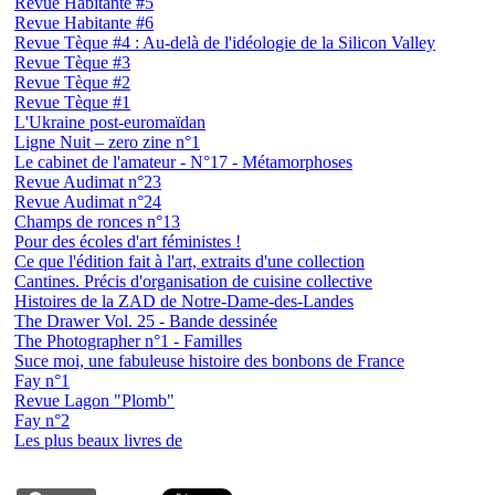
Revue Habitante #5
Revue Habitante #6
Revue Tèque #4 : Au-delà de l'idéologie de la Silicon Valley
Revue Tèque #3
Revue Tèque #2
Revue Tèque #1
L'Ukraine post-euromaïdan
Ligne Nuit – zero zine n°1
Le cabinet de l'amateur - N°17 - Métamorphoses
Revue Audimat n°23
Revue Audimat n°24
Champs de ronces n°13
Pour des écoles d'art féministes !
Ce que l'édition fait à l'art, extraits d'une collection
Cantines. Précis d'organisation de cuisine collective
Histoires de la ZAD de Notre-Dame-des-Landes
The Drawer Vol. 25 - Bande dessinée
The Photographer n°1 - Familles
Suce moi, une fabuleuse histoire des bonbons de France
Fay n°1
Revue Lagon "Plomb"
Fay n°2
Les plus beaux livres de