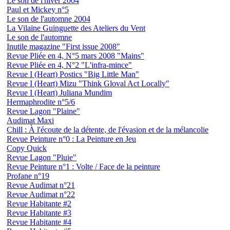
Le son de l'hiver 2004
Paul et Mickey n°5
Le son de l'automne 2004
La Vilaine Guinguette des Ateliers du Vent
Le son de l'automne
Inutile magazine "First issue 2008"
Revue Pliée en 4, N°5 mars 2008 "Mains"
Revue Pliée en 4, N°2 "L'infra-mince"
Revue I (Heart) Postics "Big Little Man"
Revue I (Heart) Mizu "Think Gloval Act Locally"
Revue I (Heart) Juliana Mundim
Hermaphrodite n°5/6
Revue Lagon "Plaine"
Audimat Maxi
Chill : À l'écoute de la détente, de l'évasion et de la mélancolie
Revue Peinture n°0 : La Peinture en Jeu
Copy Quick
Revue Lagon "Pluie"
Revue Peinture n°1 : Volte / Face de la peinture
Profane n°19
Revue Audimat n°21
Revue Audimat n°22
Revue Habitante #2
Revue Habitante #3
Revue Habitante #4